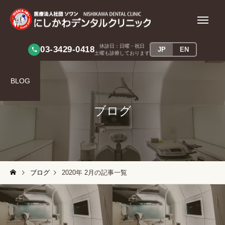
休診日：日曜・祝日
03-3429-0418
JP
EN
土曜も診療しております
BLOG
ブログ
インプラント
睡眠時無呼吸
ブログ
2020年 2月の記事一覧
審美歯科
歯周病