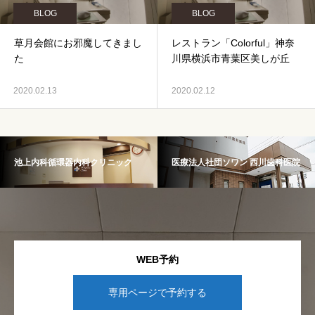
BLOG
BLOG
草月会館にお邪魔してきまし
レストラン「Colorful」神奈
た
川県横浜市青葉区美しが丘
2020.02.13
2020.02.12
池上内科循環器内科クリニック
医療法人社団ソワン 西川歯科医院
WEB予約
専用ページで予約する