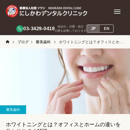
休診日：日曜・祝日
03-3429-0418
JP
EN
土曜も診療しております
ブログ
審美歯科
ホワイトニングとは？オフィスとホームの違いを分かりやすく解説
インプラント
睡眠時無呼吸
審美歯科
歯周病
審美歯科
ホワイトニングとは？オフィスとホームの違いを