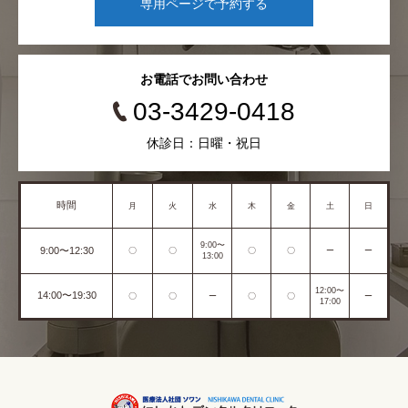
専用ページで予約する
お電話でお問い合わせ
03-3429-0418
休診日：日曜・祝日
時間
月
火
水
木
金
土
日
9:00〜
9:00〜12:30
〇
〇
〇
〇
ー
ー
13:00
12:00〜
14:00〜19:30
〇
〇
ー
〇
〇
ー
17:00